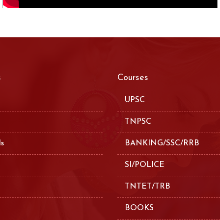
s
Courses
UPSC
TNPSC
ls
BANKING/SSC/RRB
SI/POLICE
TNTET/TRB
BOOKS