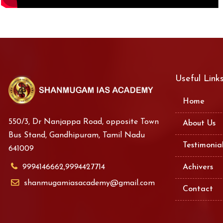
Useful Link
Home
550/3, Dr Nanjappa Road, opposite Town
About Us
Bus Stand, Gandhipuram, Tamil Nadu
Testimonia
641009
9994146662,9994427714
Achivers
shanmugamiasacademy@gmail.com
Contact