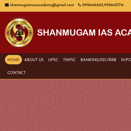
shanmugamiasacademy@gmail.com
9994146662,9994427714
HOME
ABOUT US
UPSC
TNPSC
BANKING/SSC/RRB
SI/P
CONTACT