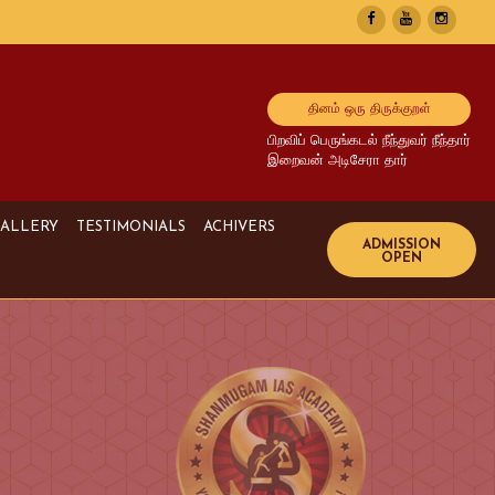
தினம் ஒரு திருக்குறள்
பிறவிப் பெருங்கடல் நீந்துவர் நீந்தார்
இறைவன் அடிசேரா தார்
ALLERY
TESTIMONIALS
ACHIVERS
Image Gallery
UPSC Achivers
Media Gallery
TNPSC Achivers
Video Gallery
Bank Achivers
SI Achivers
TET Achivers