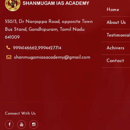
Home
550/3, Dr Nanjappa Road, opposite Town
About Us
Bus Stand, Gandhipuram, Tamil Nadu
Testimonia
641009
9994146662,9994427714
Achivers
shanmugamiasacademy@gmail.com
Contact
Connect With Us