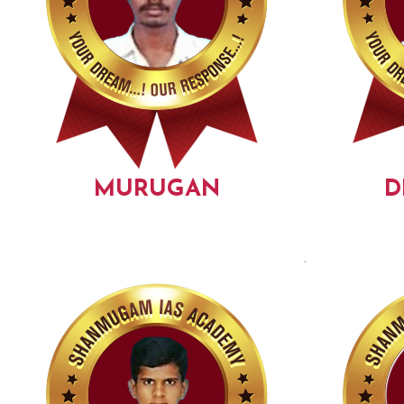
MURUGAN
D
.