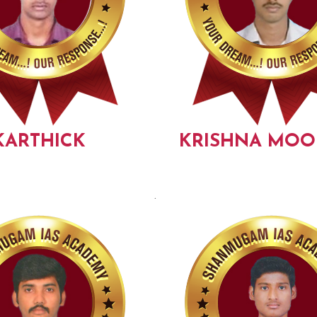
KARTHICK
KRISHNA MOO
.