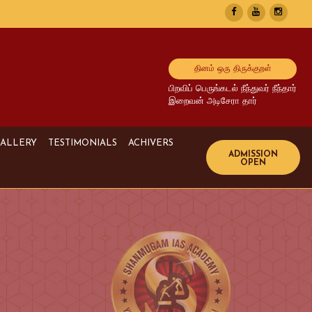
தினம் ஒரு திருக்குறள்
பிறவிப் பெருங்கடல் நீந்துவர் நீந்தார்
இறைவன் அடிசேரா தார்
ALLERY
TESTIMONIALS
ACHIVERS
Image Gallery
UPSC Achivers
Media Gallery
TNPSC Achivers
Video Gallery
Bank Achivers
SI Achivers
TET Achivers