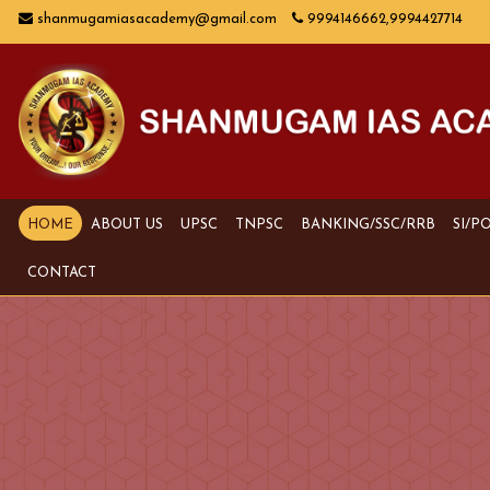
shanmugamiasacademy@gmail.com
9994146662,9994427714
HOME
ABOUT US
UPSC
TNPSC
BANKING/SSC/RRB
SI/P
CONTACT