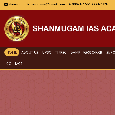
shanmugamiasacademy@gmail.com
9994146662,9994427714
HOME
ABOUT US
UPSC
TNPSC
BANKING/SSC/RRB
SI/P
CONTACT