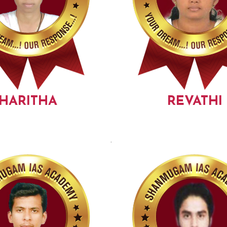
HARITHA
REVATHI
.