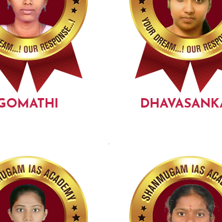
GOMATHI
DHAVASANK
.