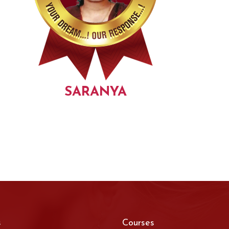
SARANYA
s
Courses