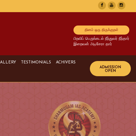
தினம் ஒரு திருக்குறள்
பிறவிப் பெருங்கடல் நீந்துவர் நீந்தார்
இறைவன் அடிசேரா தார்
ALLERY
TESTIMONIALS
ACHIVERS
Image Gallery
UPSC Achivers
Media Gallery
TNPSC Achivers
Video Gallery
Bank Achivers
SI Achivers
TET Achivers