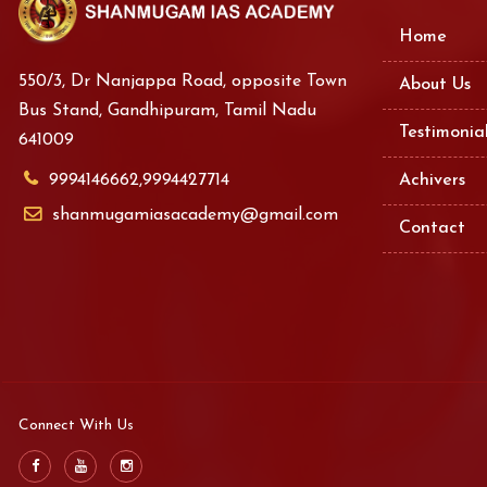
Home
550/3, Dr Nanjappa Road, opposite Town
About Us
Bus Stand, Gandhipuram, Tamil Nadu
Testimonia
641009
9994146662,9994427714
Achivers
shanmugamiasacademy@gmail.com
Contact
Connect With Us