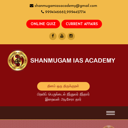
shanmugamiasacademy@gmail.com
9994146662,9994427714
தினம் ஒரு திருக்குறள்
பிறவிப் பெருங்கடல் நீந்துவர் நீந்தார்
இறைவன் அடிசேரா தார்