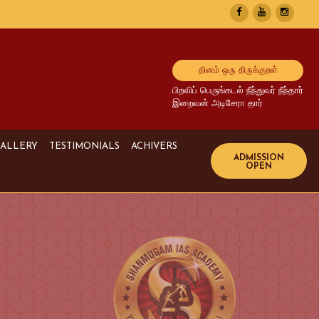
தினம் ஒரு திருக்குறள்
பிறவிப் பெருங்கடல் நீந்துவர் நீந்தார்
இறைவன் அடிசேரா தார்
ALLERY
TESTIMONIALS
ACHIVERS
Image Gallery
UPSC Achivers
Media Gallery
TNPSC Achivers
Video Gallery
Bank Achivers
SI Achivers
TET Achivers