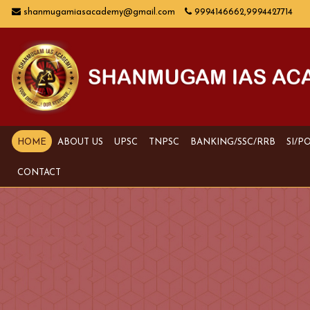
shanmugamiasacademy@gmail.com
9994146662,9994427714
HOME
ABOUT US
UPSC
TNPSC
BANKING/SSC/RRB
SI/P
CONTACT