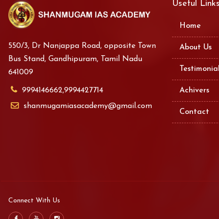
Useful Link
Home
550/3, Dr Nanjappa Road, opposite Town
About Us
Bus Stand, Gandhipuram, Tamil Nadu
Testimonia
641009
9994146662,9994427714
Achivers
shanmugamiasacademy@gmail.com
Contact
Connect With Us