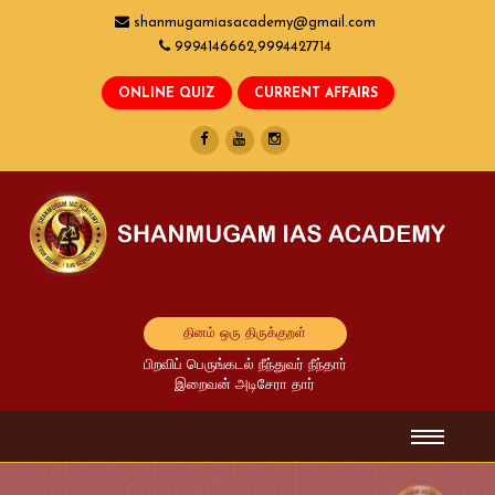
shanmugamiasacademy@gmail.com
9994146662,9994427714
தினம் ஒரு திருக்குறள்
பிறவிப் பெருங்கடல் நீந்துவர் நீந்தார்
இறைவன் அடிசேரா தார்