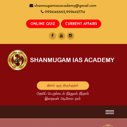
shanmugamiasacademy@gmail.com
9994146662,9994427714
தினம் ஒரு திருக்குறள்
பிறவிப் பெருங்கடல் நீந்துவர் நீந்தார்
இறைவன் அடிசேரா தார்