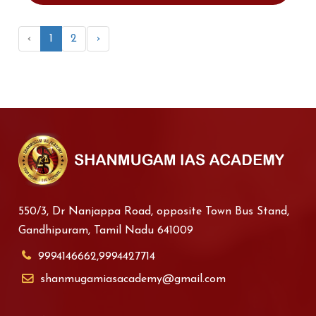
‹
1
2
›
550/3, Dr Nanjappa Road, opposite Town Bus Stand,
Gandhipuram, Tamil Nadu 641009
9994146662,9994427714
shanmugamiasacademy@gmail.com