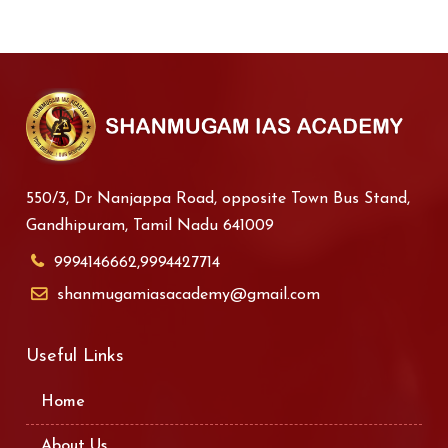
550/3, Dr Nanjappa Road, opposite Town Bus Stand,
Gandhipuram, Tamil Nadu 641009
9994146662,9994427714
shanmugamiasacademy@gmail.com
Useful Links
Home
About Us