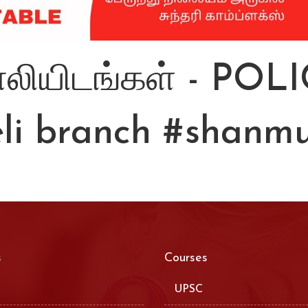
காலியிடங்கள் - P
li
branch
#shanm
s
Courses
UPSC