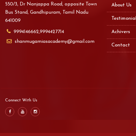
550/3, Dr Nanjappa Road, opposite Town
About Us
Bus Stand, Gandhipuram, Tamil Nadu
Testimonia
641009
9994146662,9994427714
Achivers
shanmugamiasacademy@gmail.com
Contact
Connect With Us