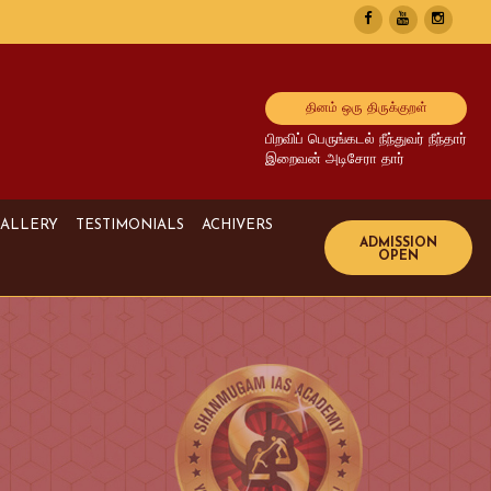
தினம் ஒரு திருக்குறள்
பிறவிப் பெருங்கடல் நீந்துவர் நீந்தார்
இறைவன் அடிசேரா தார்
ALLERY
TESTIMONIALS
ACHIVERS
Image Gallery
UPSC Achivers
Media Gallery
TNPSC Achivers
Video Gallery
Bank Achivers
SI Achivers
TET Achivers