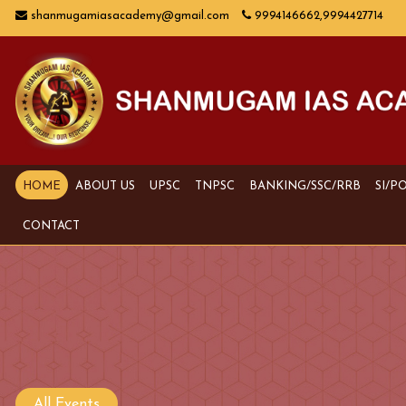
shanmugamiasacademy@gmail.com
9994146662,9994427714
HOME
ABOUT US
UPSC
TNPSC
BANKING/SSC/RRB
SI/P
CONTACT
All Events