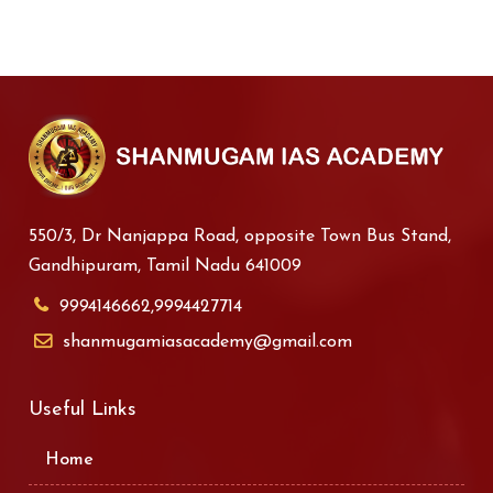
550/3, Dr Nanjappa Road, opposite Town Bus Stand,
Gandhipuram, Tamil Nadu 641009
9994146662,9994427714
shanmugamiasacademy@gmail.com
Useful Links
Home