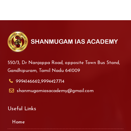
550/3, Dr Nanjappa Road, opposite Town Bus Stand,
Gandhipuram, Tamil Nadu 641009
9994146662,9994427714
shanmugamiasacademy@gmail.com
Useful Links
Home