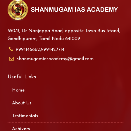
550/3, Dr Nanjappa Road, opposite Town Bus Stand,
Gandhipuram, Tamil Nadu 641009
9994146662,9994427714
shanmugamiasacademy@gmail.com
Useful Links
Home
About Us
Testimonials
Achivers