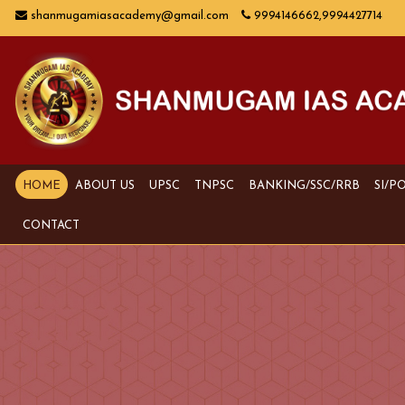
shanmugamiasacademy@gmail.com
9994146662,9994427714
HOME
ABOUT US
UPSC
TNPSC
BANKING/SSC/RRB
SI/P
CONTACT