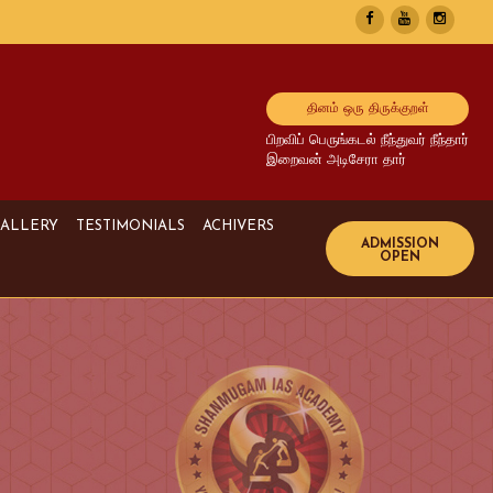
தினம் ஒரு திருக்குறள்
பிறவிப் பெருங்கடல் நீந்துவர் நீந்தார்
இறைவன் அடிசேரா தார்
ALLERY
TESTIMONIALS
ACHIVERS
Image Gallery
UPSC Achivers
Media Gallery
TNPSC Achivers
Video Gallery
Bank Achivers
SI Achivers
TET Achivers