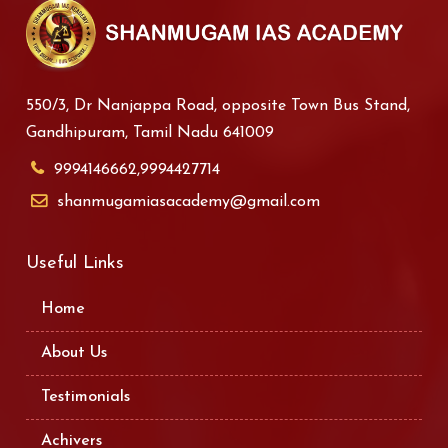
550/3, Dr Nanjappa Road, opposite Town Bus Stand,
Gandhipuram, Tamil Nadu 641009
9994146662,9994427714
shanmugamiasacademy@gmail.com
Useful Links
Home
About Us
Testimonials
Achivers