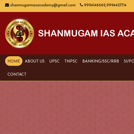
shanmugamiasacademy@gmail.com
9994146662,9994427714
HOME
ABOUT US
UPSC
TNPSC
BANKING/SSC/RRB
SI/P
CONTACT