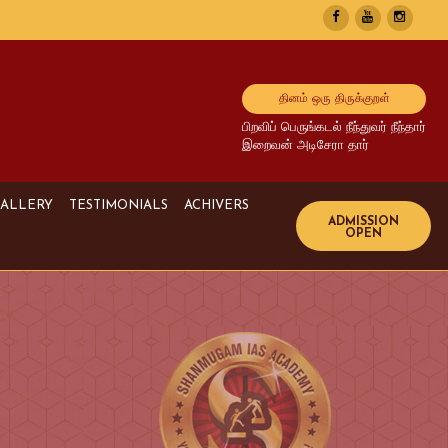
தினம் ஒரு திருக்குறள்
பிறவிப் பெருங்கடல் நீந்துவர் நீந்தார்
இறைவன் அடிசேரா தார்
ALLERY
TESTIMONIALS
ACHIVERS
Image Gallery
UPSC Achivers
Media Gallery
TNPSC Achivers
Video Gallery
Bank Achivers
SI Achivers
TET Achivers