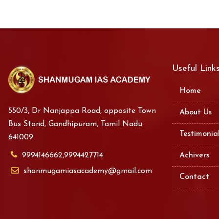
Useful Link
Home
550/3, Dr Nanjappa Road, opposite Town
About Us
Bus Stand, Gandhipuram, Tamil Nadu
Testimonia
641009
9994146662,9994427714
Achivers
shanmugamiasacademy@gmail.com
Contact