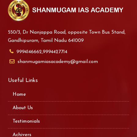
550/3, Dr Nanjappa Road, opposite Town Bus Stand,
Gandhipuram, Tamil Nadu 641009
9994146662,9994427714
shanmugamiasacademy@gmail.com
Useful Links
Home
About Us
Testimonials
Achivers