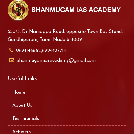
550/3, Dr Nanjappa Road, opposite Town Bus Stand,
Gandhipuram, Tamil Nadu 641009
9994146662,9994427714
shanmugamiasacademy@gmail.com
Useful Links
Home
About Us
Testimonials
Achivers