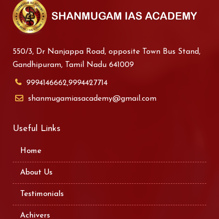
550/3, Dr Nanjappa Road, opposite Town Bus Stand,
Gandhipuram, Tamil Nadu 641009
9994146662,9994427714
shanmugamiasacademy@gmail.com
Useful Links
Home
About Us
Testimonials
Achivers