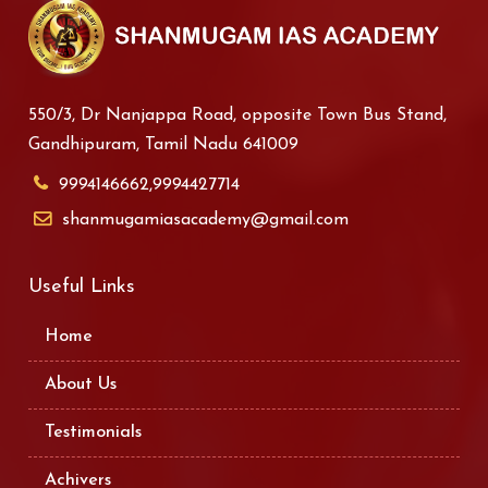
550/3, Dr Nanjappa Road, opposite Town Bus Stand,
Gandhipuram, Tamil Nadu 641009
9994146662,9994427714
shanmugamiasacademy@gmail.com
Useful Links
Home
About Us
Testimonials
Achivers