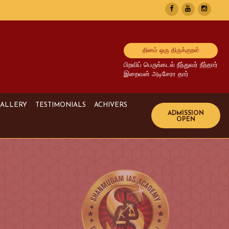
தினம் ஒரு திருக்குறள்
பிறவிப் பெருங்கடல் நீந்துவர் நீந்தார்
இறைவன் அடிசேரா தார்
ALLERY
TESTIMONIALS
ACHIVERS
Image Gallery
UPSC Achivers
Media Gallery
TNPSC Achivers
Video Gallery
Bank Achivers
SI Achivers
TET Achivers