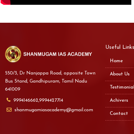
Useful Link
Home
550/3, Dr Nanjappa Road, opposite Town
About Us
Bus Stand, Gandhipuram, Tamil Nadu
Testimonia
641009
9994146662,9994427714
Achivers
shanmugamiasacademy@gmail.com
Contact