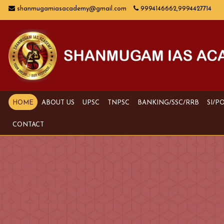
shanmugamiasacademy@gmail.com
9994146662,9994427714
HOME
ABOUT US
UPSC
TNPSC
BANKING/SSC/RRB
SI/P
CONTACT