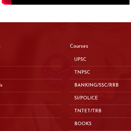
s
Courses
UPSC
TNPSC
ls
BANKING/SSC/RRB
SI/POLICE
TNTET/TRB
BOOKS