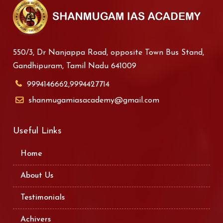
550/3, Dr Nanjappa Road, opposite Town Bus Stand,
Gandhipuram, Tamil Nadu 641009
9994146662,9994427714
shanmugamiasacademy@gmail.com
Useful Links
Home
About Us
Testimonials
Achivers