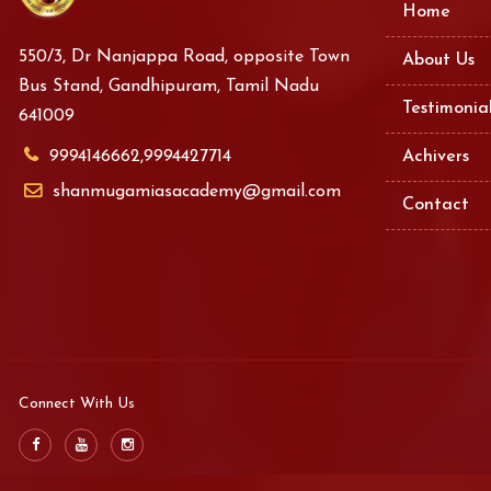
Home
550/3, Dr Nanjappa Road, opposite Town
About Us
Bus Stand, Gandhipuram, Tamil Nadu
Testimonia
641009
9994146662,9994427714
Achivers
shanmugamiasacademy@gmail.com
Contact
Connect With Us