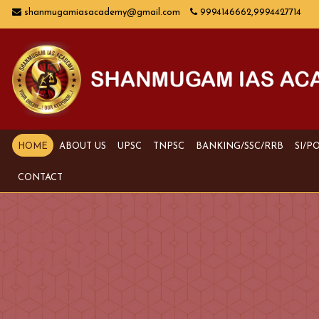
shanmugamiasacademy@gmail.com
9994146662,9994427714
HOME
ABOUT US
UPSC
TNPSC
BANKING/SSC/RRB
SI/P
CONTACT