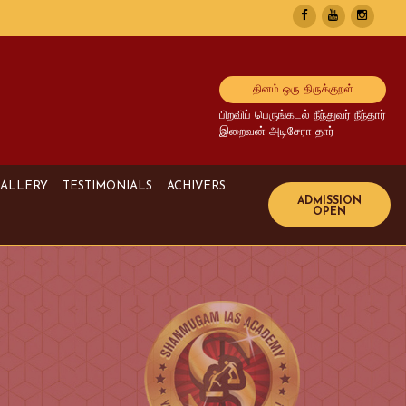
தினம் ஒரு திருக்குறள்
பிறவிப் பெருங்கடல் நீந்துவர் நீந்தார்
இறைவன் அடிசேரா தார்
ALLERY
TESTIMONIALS
ACHIVERS
Image Gallery
UPSC Achivers
Media Gallery
TNPSC Achivers
Video Gallery
Bank Achivers
SI Achivers
TET Achivers