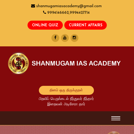
shanmugamiasacademy@gmail.com
9994146662,9994427714
தினம் ஒரு திருக்குறள்
பிறவிப் பெருங்கடல் நீந்துவர் நீந்தார்
இறைவன் அடிசேரா தார்