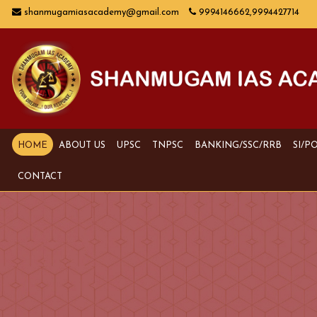
shanmugamiasacademy@gmail.com
9994146662,9994427714
HOME
ABOUT US
UPSC
TNPSC
BANKING/SSC/RRB
SI/P
CONTACT