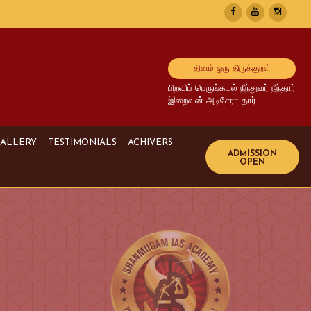
தினம் ஒரு திருக்குறள்
பிறவிப் பெருங்கடல் நீந்துவர் நீந்தார்
இறைவன் அடிசேரா தார்
ALLERY
TESTIMONIALS
ACHIVERS
Image Gallery
UPSC Achivers
Media Gallery
TNPSC Achivers
Video Gallery
Bank Achivers
SI Achivers
TET Achivers