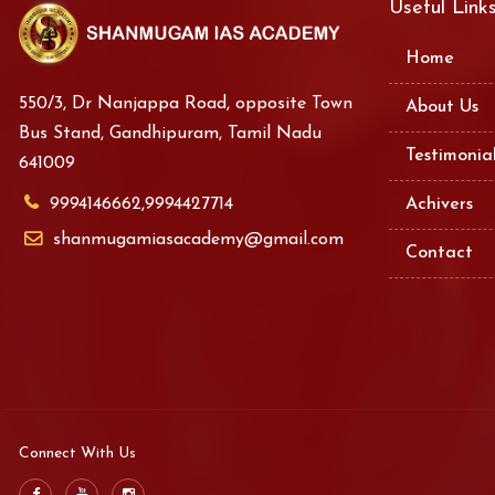
Useful Link
Home
550/3, Dr Nanjappa Road, opposite Town
About Us
Bus Stand, Gandhipuram, Tamil Nadu
Testimonia
641009
9994146662,9994427714
Achivers
shanmugamiasacademy@gmail.com
Contact
Connect With Us