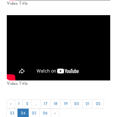
Video Title
Video Title
‹
1
2
...
17
18
19
20
21
22
23
24
25
26
›