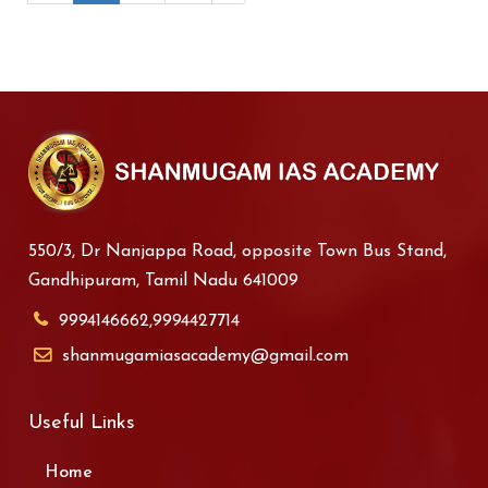
550/3, Dr Nanjappa Road, opposite Town Bus Stand,
Gandhipuram, Tamil Nadu 641009
9994146662,9994427714
shanmugamiasacademy@gmail.com
Useful Links
Home