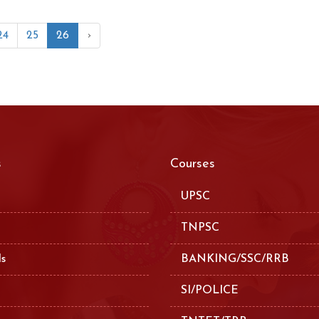
24
25
26
›
s
Courses
UPSC
TNPSC
ls
BANKING/SSC/RRB
SI/POLICE