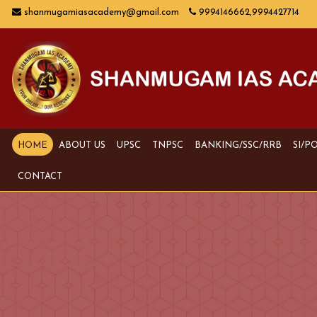
shanmugamiasacademy@gmail.com
9994146662,9994427714
HOME
ABOUT US
UPSC
TNPSC
BANKING/SSC/RRB
SI/P
CONTACT