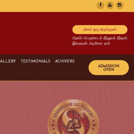
தினம் ஒரு திருக்குறள்
பிறவிப் பெருங்கடல் நீந்துவர் நீந்தார்
இறைவன் அடிசேரா தார்
ALLERY
TESTIMONIALS
ACHIVERS
Image Gallery
UPSC Achivers
Media Gallery
TNPSC Achivers
Video Gallery
Bank Achivers
SI Achivers
TET Achivers