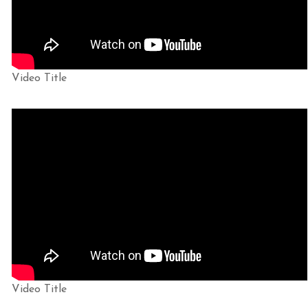
Video Title
Video Title