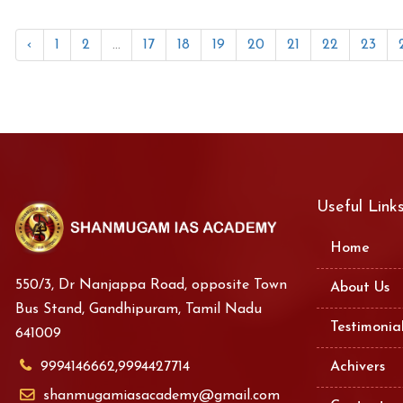
‹
1
2
...
17
18
19
20
21
22
23
Useful Link
Home
550/3, Dr Nanjappa Road, opposite Town
About Us
Bus Stand, Gandhipuram, Tamil Nadu
Testimonia
641009
9994146662,9994427714
Achivers
shanmugamiasacademy@gmail.com