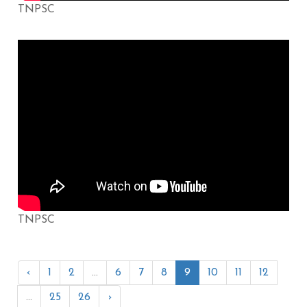
TNPSC
TNPSC
‹
1
2
...
6
7
8
9
10
11
12
...
25
26
›