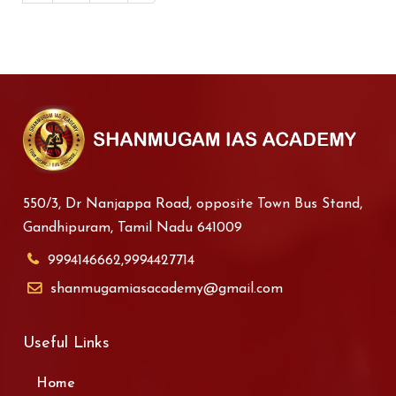
550/3, Dr Nanjappa Road, opposite Town Bus Stand,
Gandhipuram, Tamil Nadu 641009
9994146662,9994427714
shanmugamiasacademy@gmail.com
Useful Links
Home